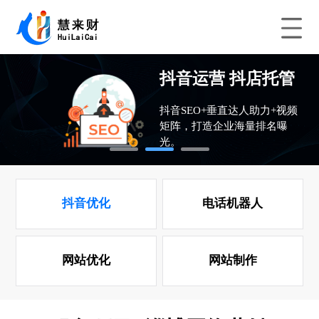
抖音优化 先排名后
抖音运营 抖店托管
抖音团购 抖店运营
收费用
抖音SEO+垂直达人助力+视频
“客户”变成“推销员”店铺火爆
矩阵，打造企业海量排名曝
全城营销。
光。
提升抖音优化排名,获取更高的
精准流量和排名.
1
2
3
抖音优化
电话机器人
网站优化
网站制作