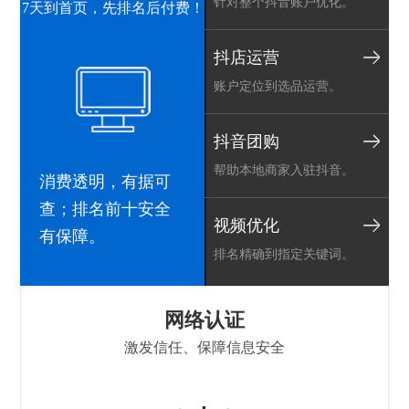
针对整个抖音账户优化。
7天到首页，先排名后付费！
抖店运营
账户定位到选品运营。
抖音团购
帮助本地商家入驻抖音。
消费透明，有据可
查；排名前十安全
视频优化
有保障。
排名精确到指定关键词。
h
网络认证
激发信任、保障信息安全